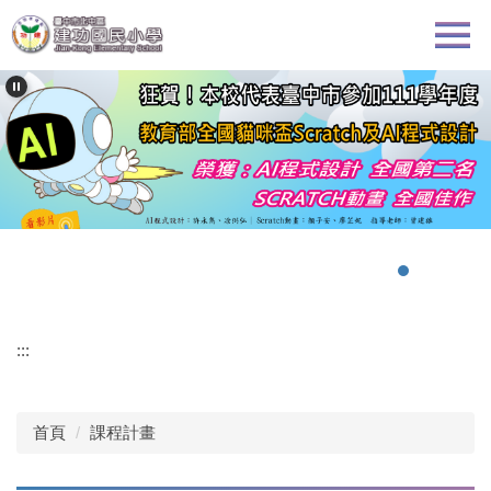
跳
到
主
要
內
容
區
:::
首頁
課程計畫