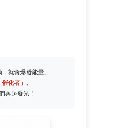
勵，就會爆發能量。
「催化者」
。
們興起發光！