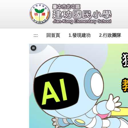
跳
到
主
要
內
:::
回首頁
1.發現建功
2.行政團隊
容
區