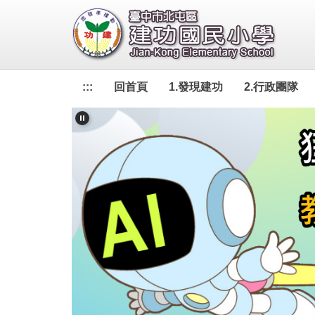
跳
到
主
要
內
:::
回首頁
1.發現建功
2.行政團隊
容
區