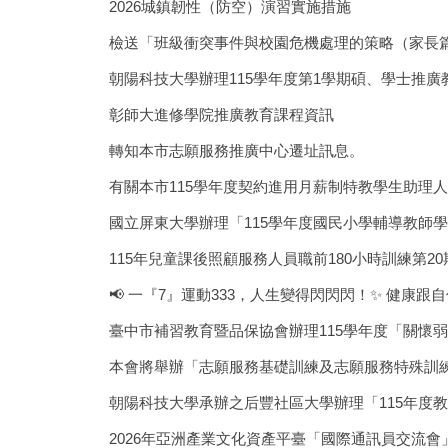
2026城鎮韌性（防空）演習實施措施
檢送「班級衝突事件與校園危機處理的策略（家長
朝陽科技大學辦理115學年度第1學期碩、學士推廣
彰師大進修學院推廣教育課程資訊
轉知本市志願服務推廣中心遷址訊息。
有關本市115學年度契約進用月薪制特教學生助理
國立屏東大學辦理「115學年度國民小學輔導教師
115年兒童課後照顧服務人員職前180小時訓練第2
📢 一『7』運動333，人生變得閃閃閃！✨ 健康
臺中市補習教育暨品保協會辦理115學年度「關懷
本會將舉辦「志願服務基礎訓練及志願服務特殊訓練
朝陽科技大學承辦之后豐社區大學辦理「115年度
2026年亞洲產業文化資產平臺「國際通訊員交流會