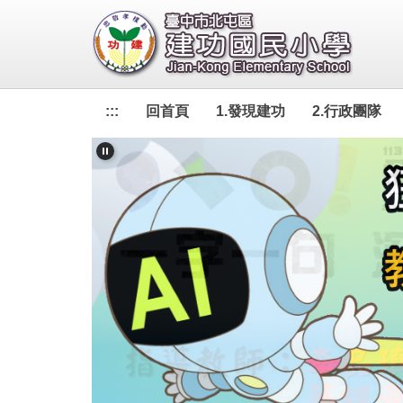
跳
到
主
要
內
:::
回首頁
1.發現建功
2.行政團隊
容
區