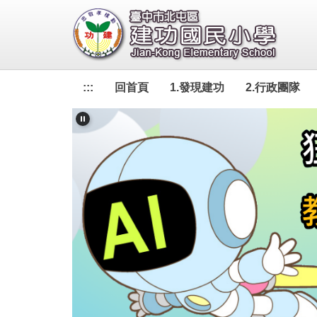
跳
到
主
要
內
:::
回首頁
1.發現建功
2.行政團隊
容
區