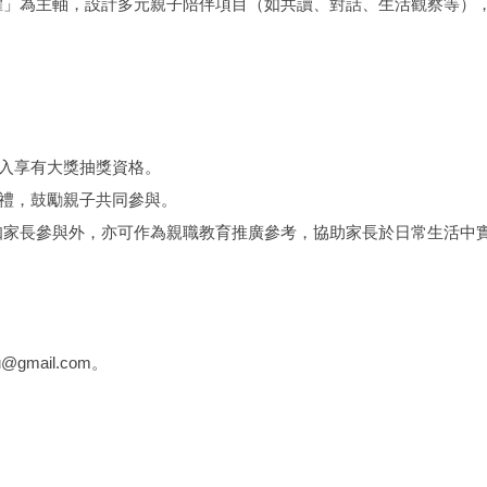
權」為主軸，設計多元親子陪伴項目（如共讀、對話、生活觀察等）
：
登入享有大獎抽獎資格。
多項好禮，鼓勵親子共同參與。
知家長參與外，亦可作為親職教育推廣參考，協助家長於日常生活中
gmail.com。