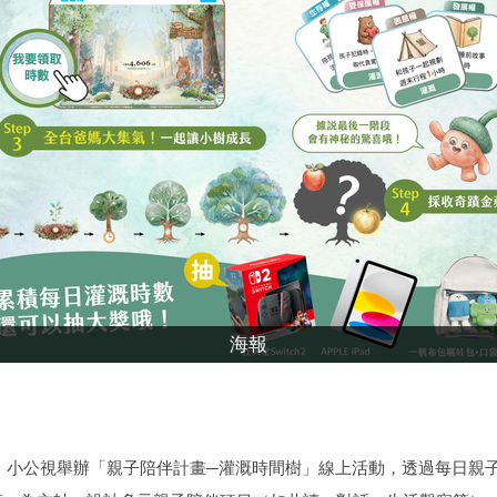
海報
神，小公視舉辦「親子陪伴計畫─灌溉時間樹」線上活動，透過每日親