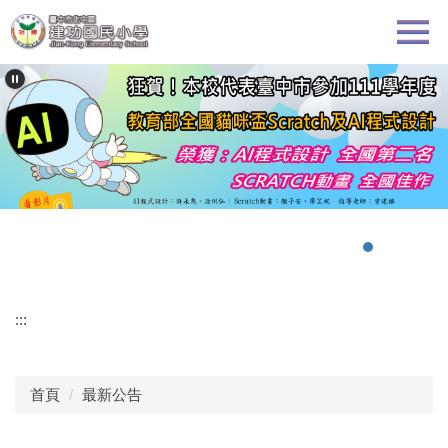
跳
到
主
要
內
容
區
:::
首頁
最新公告